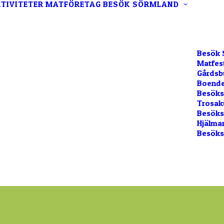
TIVITETER
MATFÖRETAG
BESÖK SÖRMLAND
Besök 
Matfes
Gårdsb
Boende
Besöks
Trosak
Besökss
Hjälma
Besöks