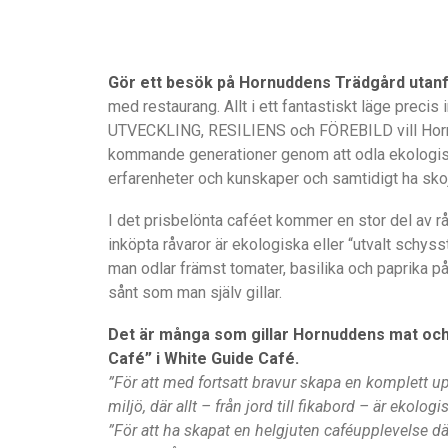
Gör ett besök på Hornuddens Trädgård utan
med restaurang. Allt i ett fantastiskt läge prec
UTVECKLING, RESILIENS och FÖREBILD vill Hornud
kommande generationer genom att odla ekologisk
erfarenheter och kunskaper och samtidigt ha sko
I det prisbelönta caféet kommer en stor del av r
inköpta råvaror är ekologiska eller “utvalt schy
man odlar främst tomater, basilika och paprika p
sånt som man själv gillar.
Det är många som gillar Hornuddens mat och
Café” i White Guide Café.
”För att med fortsatt bravur skapa en komplett upp
miljö, där allt – från jord till fikabord – är ekologi
”För att ha skapat en helgjuten caféupplevelse dä