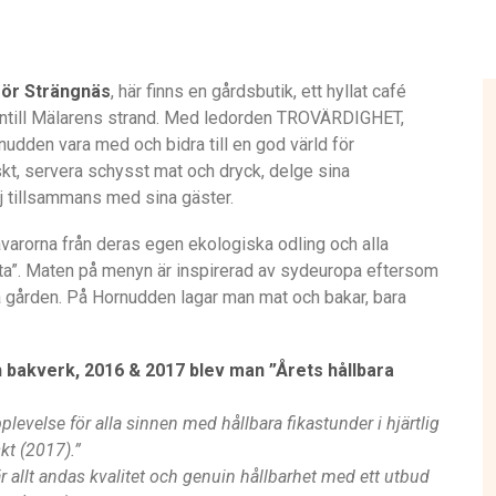
för Strängnäs
, här finns en gårdsbutik, ett hyllat café
is intill Mälarens strand. Med ledorden TROVÄRDIGHET,
den vara med och bidra till en god värld för
t, servera schysst mat och dryck, delge sina
j tillsammans med sina gäster.
åvarorna från deras egen ekologiska odling och alla
ssta”. Maten på menyn är inspirerad av sydeuropa eftersom
å gården. På Hornudden lagar man mat och bakar, bara
 bakverk, 2016 & 2017 blev man ”Årets hållbara
levelse för alla sinnen med hållbara fikastunder i hjärtlig
skt (2017).”
r allt andas kvalitet och genuin hållbarhet med ett utbud