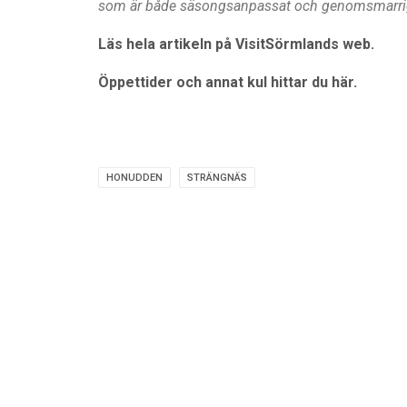
som är både säsongsanpassat och genomsmarrig
Läs hela artikeln på VisitSörmlands web.
Öppettider och annat kul hittar du här.
HONUDDEN
STRÄNGNÄS