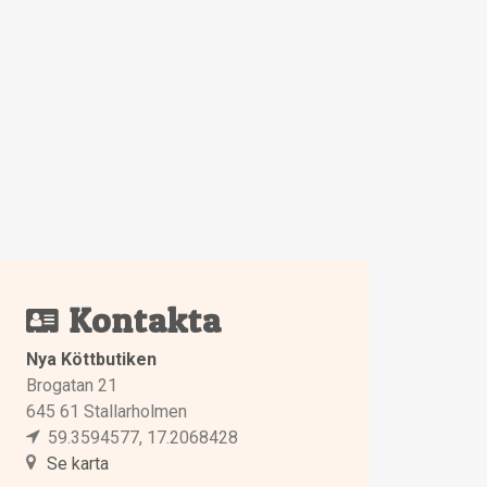
Kontakta
Nya Köttbutiken
Brogatan 21
645 61 Stallarholmen
59.3594577, 17.2068428
Se karta