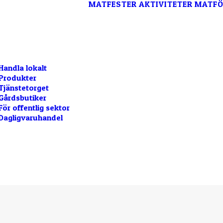
MATFESTER
AKTIVITETER
MATFÖ
Handla lokalt
Produkter
Tjänstetorget
Gårdsbutiker
För offentlig sektor
Dagligvaruhandel