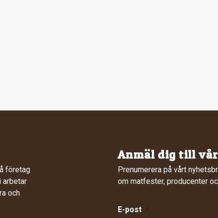
Anmäl dig till vå
å företag
Prenumerera på vårt nyhetsbr
 arbetar
om matfester, producenter och
ra och
E-post
*