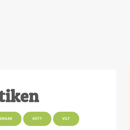
tiken
NINGAR
KÖTT
VILT