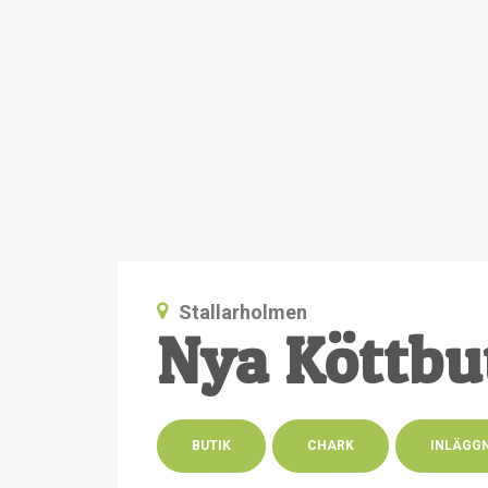
Stallarholmen
Nya Köttbu
BUTIK
CHARK
INLÄGG