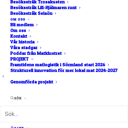
Besöksstråk Trosakusten
ÅTERSTÄLL LÖSENORD
Besöksstråk Lill-Hjälmaren runt
Besöksstråk Selaön
OM OSS
Bli medlem
Om oss
Kontakt
Vår historia
Våra stadgar
Poddar från Matklustret
PROJEKT
Framtidens matlogistik i Sörmland start 2026
Strukturell innovation för mer lokal mat 2024-2027
Genomförda projekt
Sörmlands Matkluster
SÖK
Sörmlands Matkluster består av ett hundratal små
företag som alla värnar den lokala sörmländska
maten. Vi arbetar med kärlek, hantverk och passion
för att producera och tillaga mat och dryck från
Sörmlands lustgård.