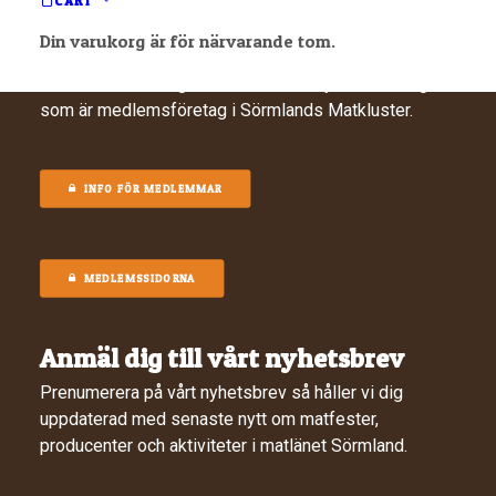
CART
Din varukorg är för närvarande tom.
Medlemssidor
Här samlar vi viktig information och nyheter för dig
som är medlemsföretag i Sörmlands Matkluster.
INFO FÖR MEDLEMMAR
MEDLEMSSIDORNA
Anmäl dig till vårt nyhetsbrev
Prenumerera på vårt nyhetsbrev så håller vi dig
uppdaterad med senaste nytt om matfester,
producenter och aktiviteter i matlänet Sörmland.