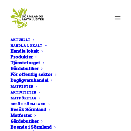
AKTUELLT
HANDLA LOKALT
Handla lokalt
Produkter
Glömt lösenordet
Tjänstetorget
Gårdsbutiker
För offentlig sektor
Dagligvaruhandel
Glömt ditt lösenord? Ange ditt användarnamn eller din e-
MATFESTER
postadress. Du kommer att få en länk för att skapa ett
AKTIVITETER
nytt lösenord via e-post.
MATFÖRETAG
Obligatoriskt
BESÖK SÖRMLAND
Användarnamn eller e-post
*
Besök Sörmland
Matfester
Gårdsbutiker
Boende i Sörmland