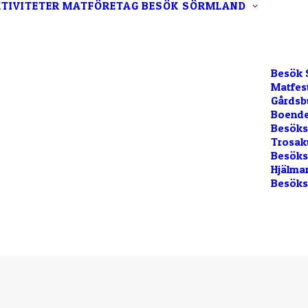
TIVITETER
MATFÖRETAG
BESÖK SÖRMLAND
Besök 
Matfes
Gårdsb
Boende
Besöks
Trosak
Besökss
Hjälma
Besöks