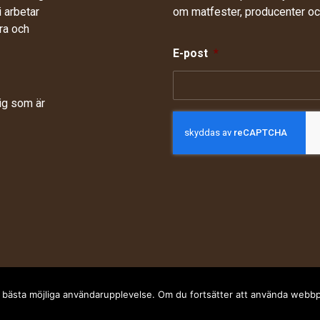
 arbetar
om matfester, producenter och
ra och
E-post
*
dig som är
 bästa möjliga användarupplevelse. Om du fortsätter att använda webbp