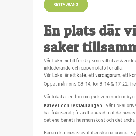
RESTAURANG
En plats där v
saker tillsam
Vår Lokal är till för dig som vill utveckla i
inkluderande och öppen plats för alla.
Vår Lokal är ett
kafé
, ett
vardagsrum
, ett
kon
Öppet mån-ons 08-14, tor 8-14 & 17-22, fre
Vår lokal är en föreningsdriven modern bygd
Kaféet och restaurangen
i Vår Lokal dri
har fokuserat på växtbaserad mat de senast
det ena benet i husmanskost och det andra i
Baren domineras av italienska naturviner, s