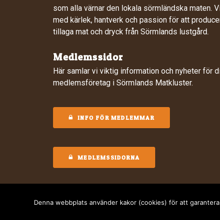
som alla värnar den lokala sörmländska maten. Vi
med kärlek, hantverk och passion för att produce
tillaga mat och dryck från Sörmlands lustgård.
Medlemssidor
Här samlar vi viktig information och nyheter för 
medlemsföretag i Sörmlands Matkluster.
INFO FÖR MEDLEMMAR
MEDLEMSSIDORNA
Denna webbplats använder kakor (cookies) för att garantera
© 2024 Sörmlands Matkluster. Webbdesign av
Digitalera