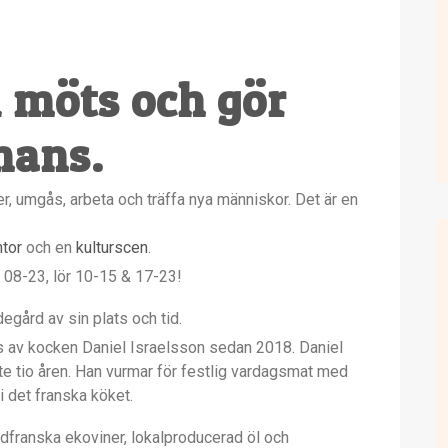
i möts och gör
mans.
déer, umgås, arbeta och träffa nya människor. Det är en
tor
och en
kulturscen
.
 08-23, lör 10-15 & 17-23!
egård av sin plats och tid.
vs av kocken Daniel Israelsson sedan 2018. Daniel
e tio åren. Han vurmar för festlig vardagsmat med
 det franska köket.
ydfranska ekoviner, lokalproducerad öl och