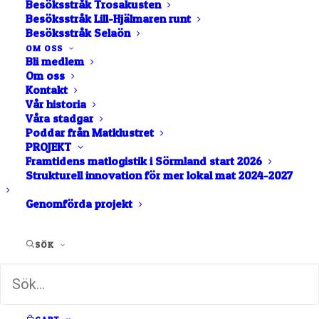
Besöksstråk Trosakusten
Besöksstråk Lill-Hjälmaren runt
Åkers Styckebruk
Besöksstråk Selaön
Stobirk Spirits and
OM OSS
Bli medlem
Distillery
Om oss
Kontakt
Vår historia
Våra stadgar
SPRIT
Poddar från Matklustret
PROJEKT
Framtidens matlogistik i Sörmland start 2026
Svensk rom på klassiskt vis!
Strukturell innovation för mer lokal mat 2024-2027
På Åkers Krutbruk har produktion pågått sedan
Genomförda projekt
drottning Kristinas tid. Där svartkrut för kronans
räkning en gång fyllde tunnorna, formas idag
något nytt och faten får ett helt annat innehåll.
SÖK
Bakom de låsta grindarna bubblar en ny era, med
romproduktion som grund. Stobirk kombinerar
svenskt hantverk med produktion i större skala.
Till vår hjälp har vi Akila, – en minst sagt