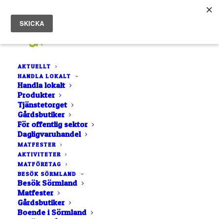
AKTUELLT
HANDLA LOKALT
Hem
Stobirk Spirits and Distillery
Handla lokalt
Produkter
Tjänstetorget
Gårdsbutiker
För offentlig sektor
Dagligvaruhandel
MATFESTER
AKTIVITETER
MATFÖRETAG
BESÖK SÖRMLAND
Besök Sörmland
Matfester
Gårdsbutiker
Boende i Sörmland