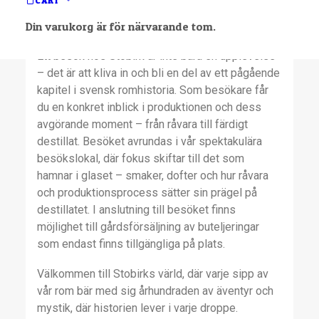
CART
respektingivande dam och tillika Europas största
Din varukorg är för närvarande tom.
Double retort potstill.
Ett besök hos Stobirk är inte bara en upplevelse
– det är att kliva in och bli en del av ett pågående
kapitel i svensk romhistoria. Som besökare får
du en konkret inblick i produktionen och dess
avgörande moment – från råvara till färdigt
destillat. Besöket avrundas i vår spektakulära
besökslokal, där fokus skiftar till det som
hamnar i glaset – smaker, dofter och hur råvara
och produktionsprocess sätter sin prägel på
destillatet. I anslutning till besöket finns
möjlighet till gårdsförsäljning av buteljeringar
som endast finns tillgängliga på plats.
Välkommen till Stobirks värld, där varje sipp av
vår rom bär med sig århundraden av äventyr och
mystik, där historien lever i varje droppe.