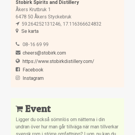
Stobirk Spirits and Distillery
Åkers Krutbruk 1
6478 50 Åkers Styckebruk
59.264252131246, 17.116366624832
Se karta
08-16 69 99
cheers@stobirk.com
https://www.stobirkdistillery.com/
Facebook
Instagram
Event
Ligger du också sömnlös om nätterna i din
undran över hur man går tillväga när man tillverkar
svensk rom i större omfattning? Lugn, nu kan du