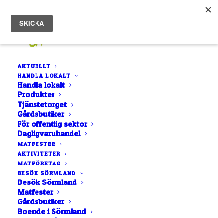
AKTUELLT
HANDLA LOKALT
Hem
Saltå Kvarn
Handla lokalt
Produkter
Tjänstetorget
Gårdsbutiker
För offentlig sektor
Dagligvaruhandel
MATFESTER
AKTIVITETER
MATFÖRETAG
BESÖK SÖRMLAND
Besök Sörmland
Matfester
Gårdsbutiker
Boende i Sörmland