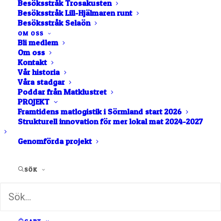
Besöksstråk Trosakusten
Besöksstråk Lill-Hjälmaren runt
Järna
Besöksstråk Selaön
Saltå Kvarn
OM OSS
Bli medlem
Om oss
Kontakt
BAGERI
BUTIK
MJÖL
Vår historia
Våra stadgar
Poddar från Matklustret
PROJEKT
Besök oss på Saltå Kvarn! Du hittar
Framtidens matlogistik i Sörmland start 2026
oss i Järna, utanför Södertälje.
Strukturell innovation för mer lokal mat 2024-2027
På en sidoväg vid E4:an alldeles intill Moraån
ligger vårt bageri och butik.
Genomförda projekt
Här hittar du nybakade surdegsbröd och bullar,
mjöl, müsli och flingor från vår egen kvarn samt
SÖK
andra produkter som torkad frukt, juicer, oljor mm.
Vill du njuta grönskan längs med ån kan du köpa
med dig en kaffe och bulle.
Hos oss är allt ekologiskt. Välkommen!