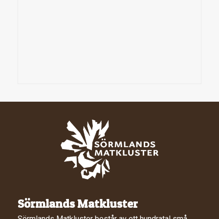
Sörmlands Matkluster
Sörmlands Matkluster består av ett hundratal små