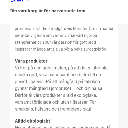
CART
Butik
Din varukorg är för närvarande tom.
Här kan du njuta av nybakt bröd från vårt
surdegsbageri, handla i vår gårdsbutik och ta en
promenad i vår fina trädgård vid Moraån. Om du har tid
berättar vi gärna om varför vi mal vårt mjöl på
stenkvarnar och hur vår passion för gott bröd
inspirerar många att själva börja baka surdegsbröd.
Våra produkter
Vi tror på den goda maten, på att det vi äter ska
smaka gott, vara hälsosamt och bidra till en
planet i balans. På att mångfald på tallriken
gynnar mångfald i jordbruket – och din hälsa.
Därför är våra produkter alltid ekologiska,
varsamt förädlade och utan tillsatser. För
smakens, hälsans och framtidens skul
Alltid ekologiskt
Hur maten odlas är viktigare än var den odlas då