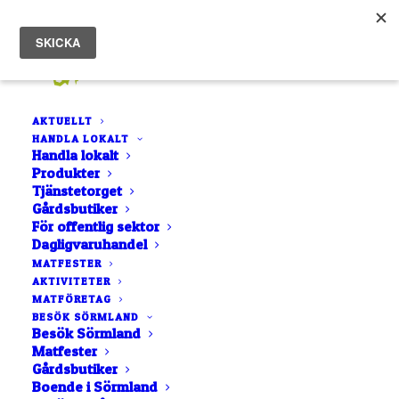
AKTUELLT
HANDLA LOKALT
Hem
Nils Oscar
Handla lokalt
Produkter
Tjänstetorget
Gårdsbutiker
För offentlig sektor
Dagligvaruhandel
MATFESTER
AKTIVITETER
MATFÖRETAG
BESÖK SÖRMLAND
Besök Sörmland
Matfester
Gårdsbutiker
Boende i Sörmland