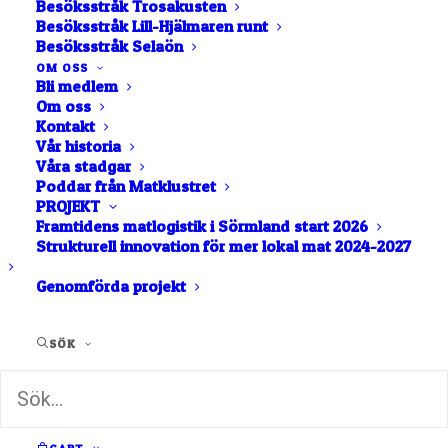
Besöksstråk Trosakusten
Besöksstråk Lill-Hjälmaren runt
Nyköping
Besöksstråk Selaön
Nils Oscar
OM OSS
Bli medlem
Om oss
Kontakt
DRYCK
ÖL
Vår historia
Våra stadgar
På Nils Oscar brygger vi klassisk öl i modern
Poddar från Matklustret
PROJEKT
stil.
Vi är en av pionjärerna i Sverige och
Framtidens matlogistik i Sörmland start 2026
grundades redan 1996. Vi gör smakrik okonstlad
Strukturell innovation för mer lokal mat 2024-2027
öl med inspiration från klassiska ölstilar. Vår
främsta styrka är öl med tydlig maltkaraktär som
Genomförda projekt
influeras av den moderna ölvärlden. Vår öl är
internationellt och nationellt hyllad och finns att
SÖK
tillgå runtom i Sverige på Systembolag,
dagligvaruhandel, barer och restauranger.