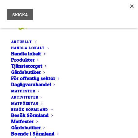
AKTUELLT
HANDLA LOKALT
Hem
Jämtens Trädgård
Handla lokalt
Produkter
Tjänstetorget
Gårdsbutiker
För offentlig sektor
Dagligvaruhandel
MATFESTER
AKTIVITETER
MATFÖRETAG
BESÖK SÖRMLAND
Besök Sörmland
Matfester
Gårdsbutiker
Boende i Sörmland