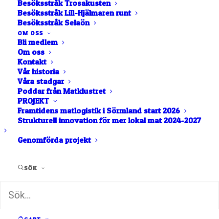
Besöksstråk Trosakusten
Besöksstråk Lill-Hjälmaren runt
Flen
Besöksstråk Selaön
Jämtens Trädgård
OM OSS
Bli medlem
Om oss
Kontakt
BUTIK
GRÖNSAKER
Vår historia
Våra stadgar
Poddar från Matklustret
GÅRDS­FÖRSÄLJNING
MARKNAD
PROJEKT
Framtidens matlogistik i Sörmland start 2026
Strukturell innovation för mer lokal mat 2024-2027
ÄGG
ÖRTER
Genomförda projekt
Jämtens Trädgård producerar grönsaker och
grönbetesägg och säljer dessa på den lokala
SÖK
marknaden i Flens-området.
Grönsakerna odlas utan kemiska
bekämpningsmedel eller konstgödsel och på ett
sätt som bygger upp mikroliv och mullhalt i