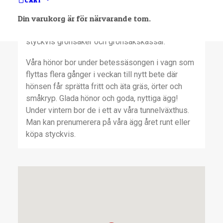
CART
jorden, vilket ger godare och nyttigare grönsaker.
Under säsong erbjuder vi prenumeration på
Din varukorg är för närvarande tom.
grönsakskassar varje vecka, men säljer även
styckvis grönsaker och grönsakskassar.
Våra hönor bor under betessäsongen i vagn som
flyttas flera gånger i veckan till nytt bete där
hönsen får sprätta fritt och äta gräs, örter och
småkryp. Glada hönor och goda, nyttiga ägg!
Under vintern bor de i ett av våra tunnelväxthus.
Man kan prenumerera på våra ägg året runt eller
köpa styckvis.