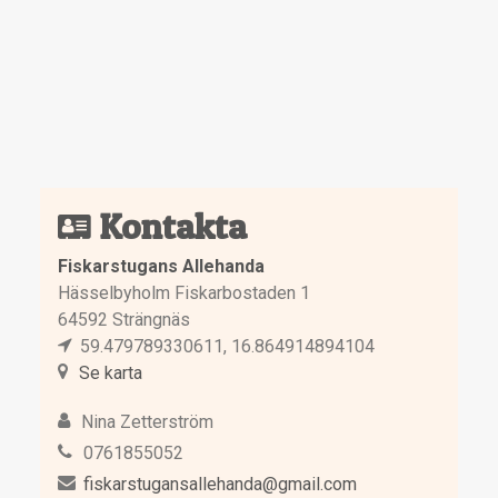
Kontakta
Fiskarstugans Allehanda
Hässelbyholm Fiskarbostaden 1
64592 Strängnäs
59.479789330611, 16.864914894104
Se karta
Nina Zetterström
0761855052
fiskarstugansallehanda@gmail.com