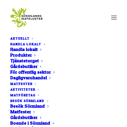
AKTUELLT
HANDLA LOKALT
Hem
Fiskarstugans Allehanda
Handla lokalt
Produkter
Tjänstetorget
Gårdsbutiker
För offentlig sektor
Dagligvaruhandel
MATFESTER
AKTIVITETER
MATFÖRETAG
BESÖK SÖRMLAND
Besök Sörmland
Matfester
Gårdsbutiker
Boende i Sörmland