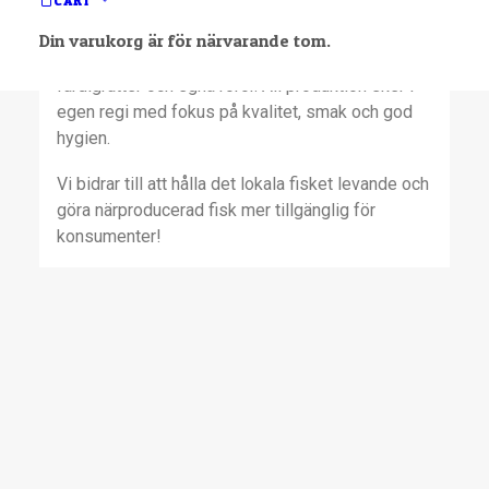
CART
fångs. Vi erbjuder färsk och fryst fisk såsom gös,
abborre och gädda, samt löjrom och vidare
Din varukorg är för närvarande tom.
förädlade produkter. Rökt fisk, egenproducerade
färdigrätter och egna röror. All produktion sker i
egen regi med fokus på kvalitet, smak och god
hygien.
Vi bidrar till att hålla det lokala fisket levande och
göra närproducerad fisk mer tillgänglig för
konsumenter!