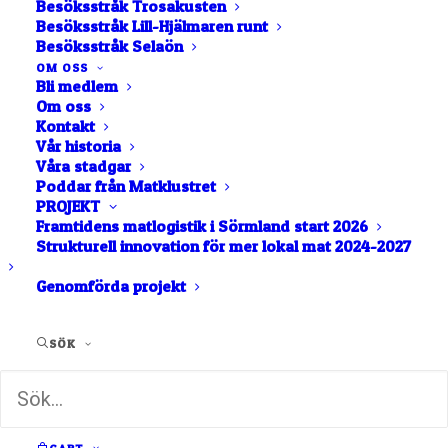
Besöksstråk Trosakusten
Besöksstråk Lill-Hjälmaren runt
Strängnäs
Besöksstråk Selaön
Fiskarstugans
OM OSS
Bli medlem
Allehanda
Om oss
Kontakt
Vår historia
Våra stadgar
BUTIK OCH GÅRDSFÖRSÄLJNING
Poddar från Matklustret
PROJEKT
Framtidens matlogistik i Sörmland start 2026
Fiskarstugans Allehanda är en småskalig
Strukturell innovation för mer lokal mat 2024-2027
fiskbutik utanför Strängnäs med fokus på färsk,
lokalt och hållbart fångad fisk från Mälaren.
Genomförda projekt
Hos oss kan du köpa närproducerad fisk men
hög kvalitet, tydlig spårbarhet och ett genuint
SÖK
hantverk.
Vi samarbetar nära med MSC-certifierade
yrkesfiskare där fisken tas omhand direkt vid