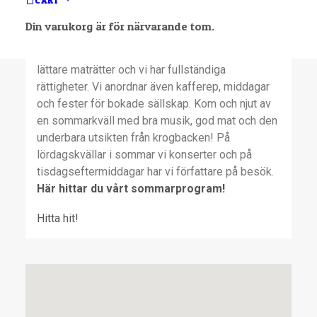
CART
möjlighet att uppleva den vackra och historiska
miljön!
Din varukorg är för närvarande tom.
Vi serverar kaffebröd, kakor och tårtor samt
lättare maträtter och vi har fullständiga
rättigheter. Vi anordnar även kafferep, middagar
och fester för bokade sällskap. Kom och njut av
en sommarkväll med bra musik, god mat och den
underbara utsikten från krogbacken! På
lördagskvällar i sommar vi konserter och på
tisdagseftermiddagar har vi författare på besök.
Här hittar du vårt sommarprogram!
Hitta hit!