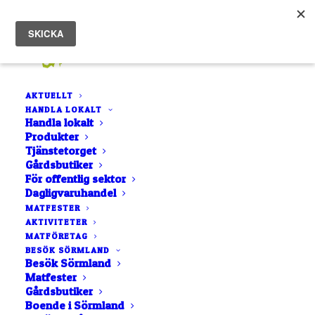
AKTUELLT
HANDLA LOKALT
Hem
Oxelökrog – Gamla Oxelösund
Handla lokalt
Produkter
Tjänstetorget
Gårdsbutiker
För offentlig sektor
Dagligvaruhandel
MATFESTER
AKTIVITETER
MATFÖRETAG
BESÖK SÖRMLAND
Besök Sörmland
Matfester
Gårdsbutiker
Boende i Sörmland