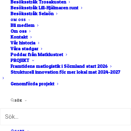
Besöksstråk Trosakusten
Besöksstråk Lill-Hjälmaren runt
Besöksstråk Selaön
LRF Södermanlands regionstyrelse utsåg under mars
OM OSS
månad familjen Ranch till 2023 års
Bli medlem
Om oss
lantbruksföretagare.
Kontakt
Vår historia
Våra stadgar
Poddar från Matklustret
PROJEKT
Framtidens matlogistik i Sörmland start 2026
Strukturell innovation för mer lokal mat 2024-2027
Genomförda projekt
SÖK
Såhär lyder regionstyrelsens motivering: