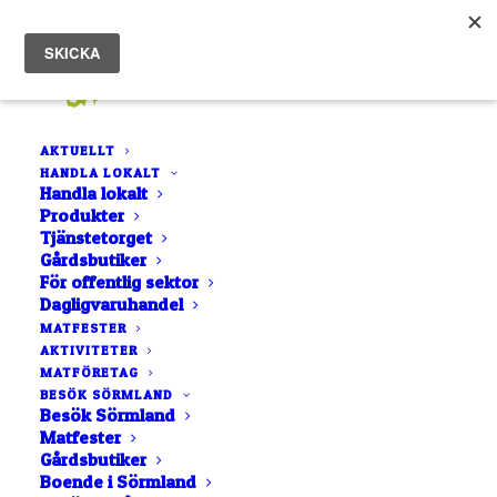
AKTUELLT
HANDLA LOKALT
Handla lokalt
Produkter
Ranch of Sweden -
Tjänstetorget
Gårdsbutiker
Årets lantbruksföretag
För offentlig sektor
Dagligvaruhandel
i Södermanland
MATFESTER
AKTIVITETER
MATFÖRETAG
4 MAJ, 2023
|
IN
NYHET
|
AV
ROCCO GUSTAFSSON
BESÖK SÖRMLAND
Besök Sörmland
Matfester
Gårdsbutiker
Boende i Sörmland