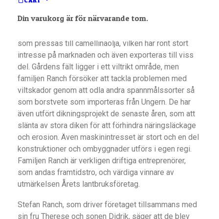
CART
Familjen Ranch, som arrenderar Björksund, driver stor
Din varukorg är för närvarande tom.
och effektiv spannmålsodling. De har under åren
utvecklat driften med bland annat odling av oljedådra
som pressas till camellinaolja, vilken har rönt stort
intresse på marknaden och även exporteras till viss
del. Gårdens fält ligger i ett viltrikt område, men
familjen Ranch försöker att tackla problemen med
viltskador genom att odla andra spannmålssorter så
som borstvete som importeras från Ungern. De har
även utfört dikningsprojekt de senaste åren, som att
slänta av stora diken för att förhindra näringsläckage
och erosion. Även maskinintresset är stort och en del
konstruktioner och ombyggnader utförs i egen regi.
Familjen Ranch är verkligen driftiga entreprenörer,
som andas framtidstro, och värdiga vinnare av
utmärkelsen Årets lantbruksföretag.
Stefan Ranch, som driver företaget tillsammans med
sin fru Therese och sonen Didrik, säger att de blev