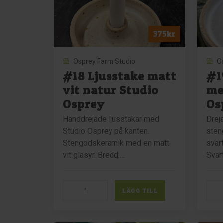
Ospr
män
375
kr
Osprey Farm Studio
O
#18 Ljusstake matt
#1
vit natur Studio
me
Osprey
Os
Handdrejade ljusstakar med
Drej
Studio Osprey på kanten.
steng
Stengodskeramik med en matt
svart
vit glasyr. Bredd:…
Svar
#18
#19
LÄGG TILL
Ljusstake
Esp
matt
med