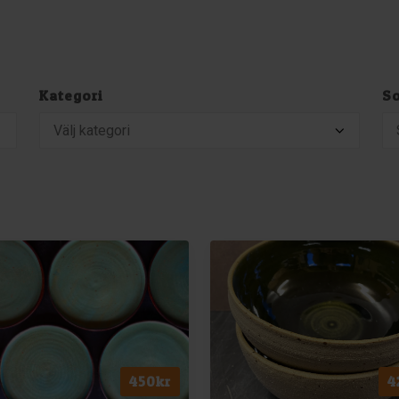
Kategori
So
450
kr
4