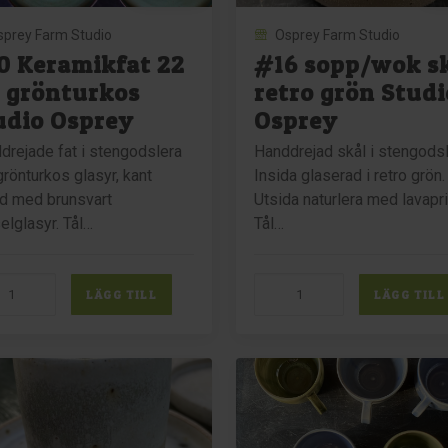
sprey Farm Studio
Osprey Farm Studio
0 Keramikfat 22
#16 sopp/wok s
 grönturkos
retro grön Studi
udio Osprey
Osprey
drejade fat i stengodslera
Handdrejad skål i stengodsl
grönturkos glasyr, kant
Insida glaserad i retro grön.
d med brunsvart
Utsida naturlera med lavapri
elglasyr. Tål…
Tål…
#16
LÄGG TILL
LÄGG TILL
mikfat
sopp/wok
skål
retro
turkos
grön
io
Studio