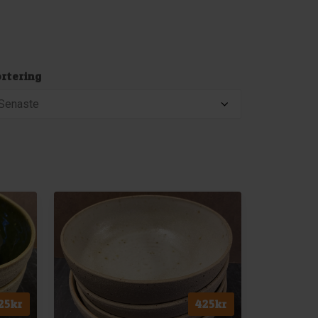
rtering
25
kr
425
kr