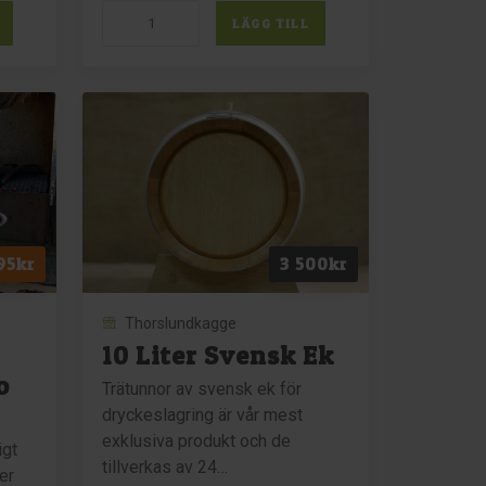
#4
LÄGG TILL
Japanset
keramik
Studio
Osprey
mängd
95
kr
3 500
kr
Thorslundkagge
10 Liter Svensk Ek
o
Trätunnor av svensk ek för
dryckeslagring är vår mest
exklusiva produkt och de
igt
tillverkas av 24…
er