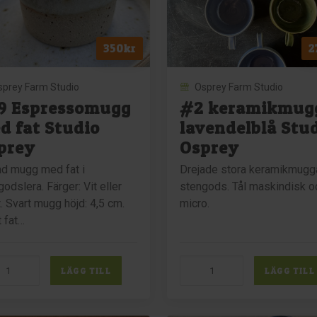
ey
Osprey
gd
mängd
350
kr
2
sprey Farm Studio
Osprey Farm Studio
9 Espressomugg
#2 keramikmug
d fat Studio
lavendelblå Stu
prey
Osprey
ad mugg med fat i
Drejade stora keramikmugga
odslera. Färger: Vit eller
stengods. Tål maskindisk o
. Svart mugg höjd: 4,5 cm.
micro.
t fat…
#2
LÄGG TILL
LÄGG TILL
ressomugg
keramikmugg
lavendelblå