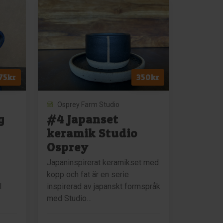
mjölk
Studio
Osprey
mängd
75
kr
350
kr
Osprey Farm Studio
g
#4 Japanset
keramik Studio
Osprey
Japaninspirerat keramikset med
kopp och fat är en serie
l
inspirerad av japanskt formspråk
med Studio…