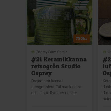
vit
fat
natur
Stud
Studio
Ospr
Osprey
män
mängd
750
kr
Osprey Farm Studio
O
#21 Keramikkanna
#2
retrogrön Studio
lu
Osprey
Os
Drejad stor kanna i
Kera
stengodslera. Tål maskindisk
dubbe
och micro. Rymmer en liter.
dukn
side