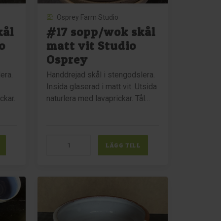
Osprey Farm Studio
kål
#17 sopp/wok skål
o
matt vit Studio
Osprey
era.
Handdrejad skål i stengodslera.
Insida glaserad i matt vit. Utsida
ckar.
naturlera med lavaprickar. Tål…
#17
LÄGG TILL
sopp/wok
skål
matt
vit
Studio