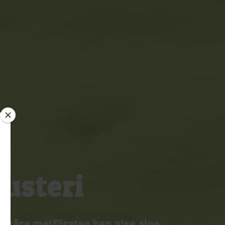
usteri
r våra matföretag kan visa sina