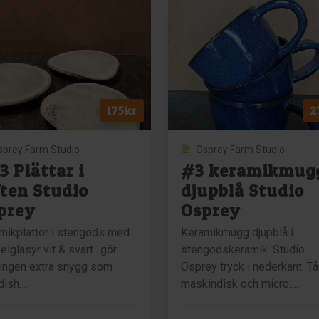
Studio
io
Osprey
ey
mängd
gd
175
kr
2
sprey Farm Studio
Osprey Farm Studio
3 Plättar i
#3 keramikmug
ften Studio
djupblå Studio
prey
Osprey
mikplattor i stengods med
Keramikmugg djupblå i
lglasyr vit & svart.. gör
stengodskeramik. Studio
ingen extra snygg som
Osprey tryck i nederkant. Tå
dish…
maskindisk och micro.…