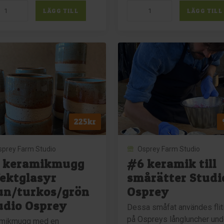
#3
LÄGG TILL
LÄGG TILL
ar
keramikmugg
djupblå
n
Studio
io
Osprey
ey
mängd
gd
225
kr
sprey Farm Studio
Osprey Farm Studio
 keramikmugg
#6 keramik till
fektglasyr
smårätter Studi
un/turkos/grön
Osprey
udio Osprey
Dessa småfat användes flit
på Ospreys långluncher und
mikmugg med en