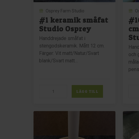
Osprey Farm Studio
O
#1 keramik småfat
#1
Studio Osprey
cm
St
Handdrejade småfat i
stengodskeramik. Mått 12 cm.
Hand
Färger: Vit matt/Natur/Svart
och 
blank/Svart matt…
måla
pens
#1
#10
LÄGG TILL
keramik
Kera
småfat
22
Studio
cm
Osprey
grön
mängd
Stud