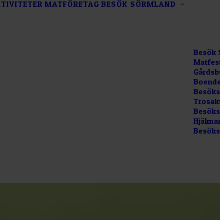
TIVITETER
MATFÖRETAG
BESÖK SÖRMLAND
Besök 
Matfes
Gårdsb
Boende
Besöks
Trosak
Besökss
Hjälma
Besöks