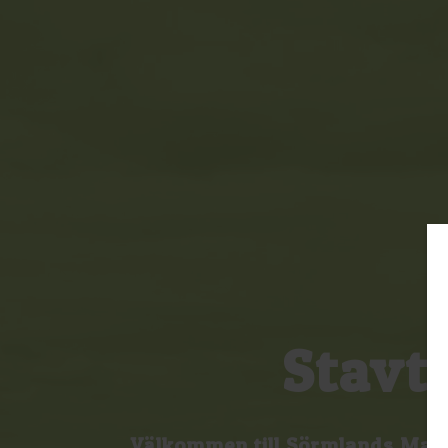
Stavt
Välkommen till Sörmlands Matkl