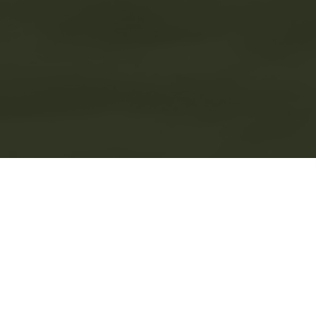
orps Honung & M
usters skyltfönster för lokala produkter dä