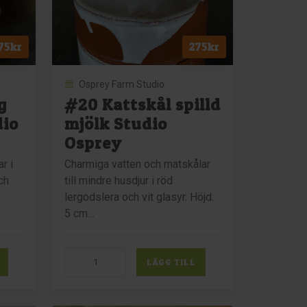
Osprey
mängd
75
kr
275
kr
Osprey Farm Studio
g
#20 Kattskål spilld
dio
mjölk Studio
Osprey
r i
Charmiga vatten och matskålar
ch
till mindre husdjur i röd
lergodslera och vit glasyr. Höjd:
5 cm…
#20
LÄGG TILL
Kattskål
spilld