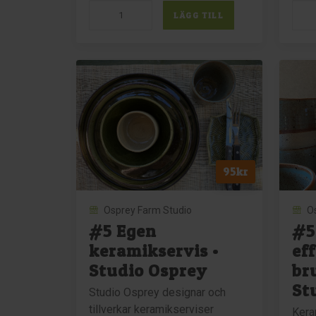
#21
#23
LÄGG TILL
Keramikkanna
Plätt
retrogrön
i
Studio
lufte
Osprey
Stud
mängd
Ospr
män
95
kr
Osprey Farm Studio
O
#5 Egen
#5
keramikservis •
ef
Studio Osprey
br
St
Studio Osprey designar och
tillverkar keramikserviser
Kera