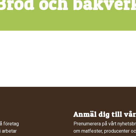
Bröd och bakver
Anmäl dig till vå
å företag
Prenumerera på vårt nyhetsbr
 arbetar
om matfester, producenter och