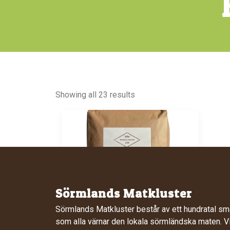
Showing all 23 results
Sörmlands Matkluster
112
kr
Sörmlands Matkluster består av ett hundratal sm
Warbro Kvarn
som alla värnar den lokala sörmländska maten. Vi