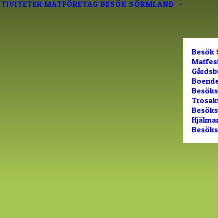
TIVITETER
MATFÖRETAG
BESÖK SÖRMLAND
Besök 
Matfes
Gårdsb
Boende
Besöks
Trosak
Besökss
Hjälma
Besöks