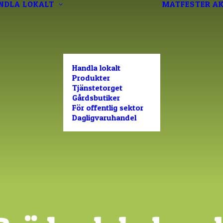
NDLA LOKALT
MATFESTER
AK
Handla lokalt
Produkter
Tjänstetorget
Gårdsbutiker
För offentlig sektor
Dagligvaruhandel